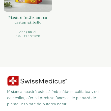
Plasturi încălzitori cu
castan sălbatic
Normaler
Ab 17,00 lei
STÜCK
PE
8,82 LEI
Preis
/
STÜCK
Misiunea noastră este să îmbunătățim calitatea vieții
oamenilor, oferind produse funcționale pe bază de
plante, inspirate de puterea naturii.