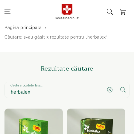
Sari la
Coș de
conținut
cumpărătu
Pagina principală
Căutare: s-au găsit 3 rezultate pentru „herbalex”
Rezultate căutare
Caută articolele tale...