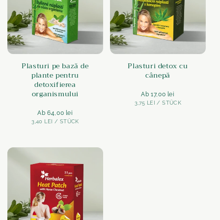
Plasturi pe bază de
Plasturi detox cu
plante pentru
cânepă
detoxifierea
organismului
Normaler
Ab 17,00 lei
STÜCK
PE
3,75 LEI
Preis
/
STÜCK
Normaler
Ab 64,00 lei
STÜCK
PE
3,40 LEI
Preis
/
STÜCK