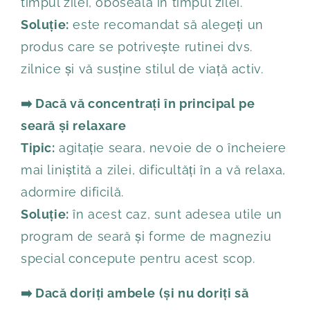
timpul zilei, oboseală în timpul zilei.
Soluție:
este recomandat să alegeți un
produs care se potrivește rutinei dvs.
zilnice și vă susține stilul de viață activ.
➡️ Dacă vă concentrați în principal pe
seară și relaxare
Tipic:
agitație seara, nevoie de o încheiere
mai liniștită a zilei, dificultăți în a vă relaxa,
adormire dificilă.
Soluție:
în acest caz, sunt adesea utile un
program de seară și forme de magneziu
special concepute pentru acest scop.
➡️ Dacă doriți ambele (și nu doriți să