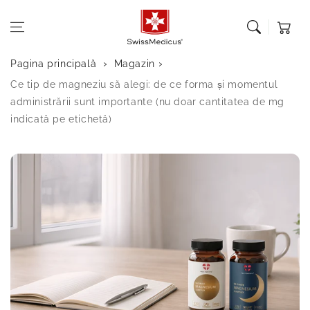
Sari la
Coș de
conținut
cumpărătu
Pagina principală
Magazin
Ce tip de magneziu să alegi: de ce forma și momentul
administrării sunt importante (nu doar cantitatea de mg
indicată pe etichetă)