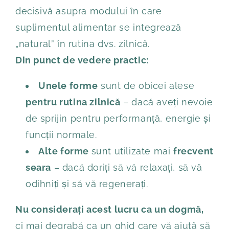
decisivă asupra modului în care
suplimentul alimentar se integrează
„natural” în rutina dvs. zilnică.
Din punct de vedere practic:
Unele forme
sunt de obicei alese
pentru rutina zilnică
– dacă aveți nevoie
de sprijin pentru performanță, energie și
funcții normale.
Alte forme
sunt utilizate mai
frecvent
seara
– dacă doriți să vă relaxați, să vă
odihniți și să vă regenerați.
Nu considerați acest lucru ca un dogmă,
ci mai degrabă ca un ghid care vă ajută să