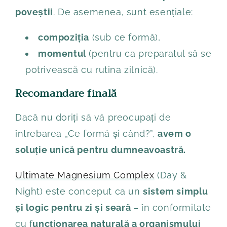
poveștii
. De asemenea, sunt esențiale:
compoziția
(sub ce formă),
momentul
(pentru ca preparatul să se
potrivească cu rutina zilnică).
Recomandare finală
Dacă nu doriți să vă preocupați de
întrebarea „Ce formă și când?”,
avem o
soluție unică pentru dumneavoastră.
Ultimate Magnesium Complex
(Day &
Night) este conceput ca un
sistem simplu
și logic pentru zi și seară
– în conformitate
cu f
uncționarea naturală a organismului