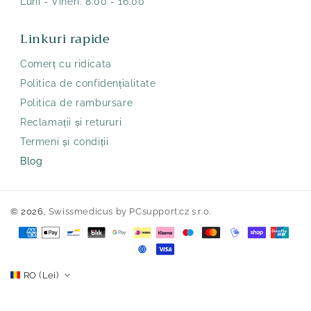
Luni - Vineri: 8:00 - 16:00
Linkuri rapide
Comerț cu ridicata
Politica de confidențialitate
Politica de rambursare
Reclamații și retururi
Termeni și condiții
Blog
© 2026,
Swissmedicus
by PCsupport.cz s.r.o.
Metode
de
plată
RO (Lei)