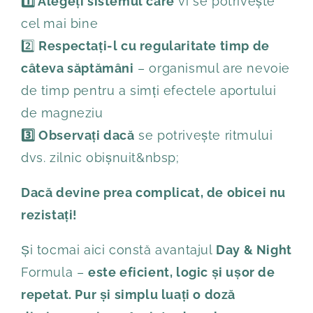
1️⃣ Alegeți sistemul care
vi se potrivește
cel mai bine
2️⃣
Respectați-l cu regularitate timp de
câteva săptămâni
– organismul are nevoie
de timp pentru a simți efectele aportului
de magneziu
3️⃣ Observați dacă
se potrivește ritmului
dvs. zilnic obișnuit&nbsp;
Dacă devine prea complicat, de obicei nu
rezistați!
Și tocmai aici constă avantajul
Day & Night
Formula –
este eficient, logic și ușor de
repetat. Pur și simplu luați o doză