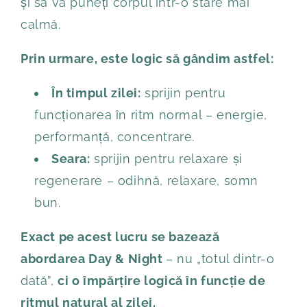
și să vă puneți corpul într-o stare mai
calmă.
Prin urmare, este logic să gândim astfel:
În timpul zilei:
sprijin pentru
funcționarea în ritm normal – energie,
performanță, concentrare.
Seara:
sprijin pentru relaxare și
regenerare – odihnă, relaxare, somn
bun.
Exact pe acest lucru se bazează
abordarea Day & Night
– nu „totul dintr-o
dată”,
ci o împărțire logică în funcție de
ritmul natural al zilei.