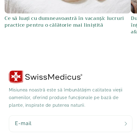
Ce să luați cu dumneavoastră în vacanță: lucruri
Du
practice pentru o călătorie mai liniștită
în
af
Misiunea noastră este să îmbunătățim calitatea vieții
oamenilor, oferind produse funcționale pe bază de
plante, inspirate de puterea naturii.
E-mail