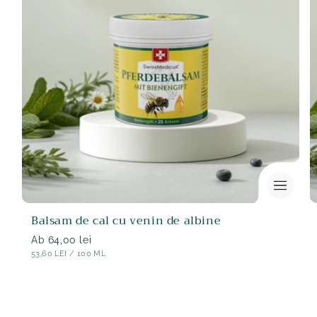
Balsam de cal cu venin de albine
Normaler
Ab 64,00 lei
STÜCK
PE
53,60 LEI
/
100 ML
Preis