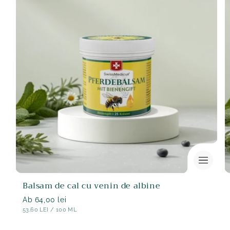
Balsam de cal cu venin de albine
Normaler
Ab 64,00 lei
STÜCK
PE
53,60 LEI
/
100 ML
Preis