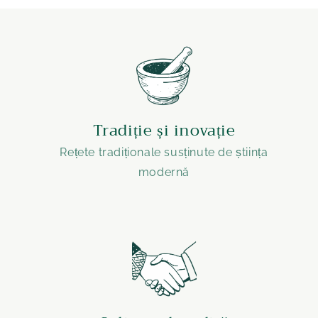
Tradiție și inovație
Rețete tradiționale susținute de știința
modernă