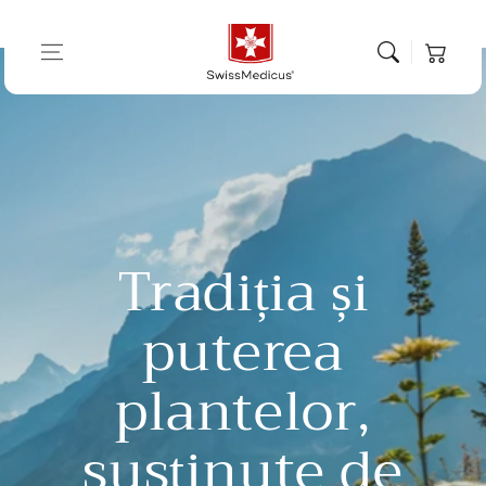
Sari la
Coș de
conținut
cumpărătur
Tradiția și
puterea
plantelor,
susținute de