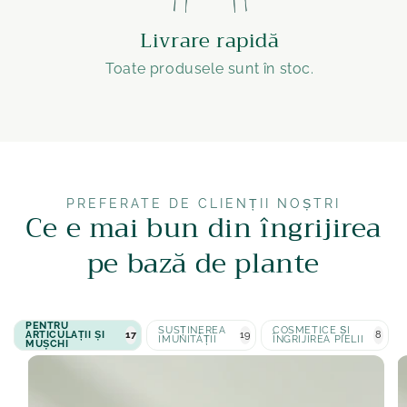
Livrare rapidă
Toate produsele sunt în stoc.
PREFERATE DE CLIENȚII NOȘTRI
Ce e mai bun din îngrijirea
pe bază de plante
PENTRU
SUSȚINEREA
COSMETICE ȘI
ARTICULAȚII ȘI
17
19
8
IMUNITĂȚII
ÎNGRIJIREA PIELII
MUȘCHI