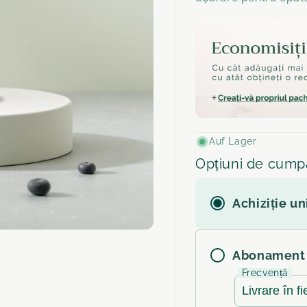
Auf Lager
Opțiuni de cump
Achiziție un
Abonament
Frecvență