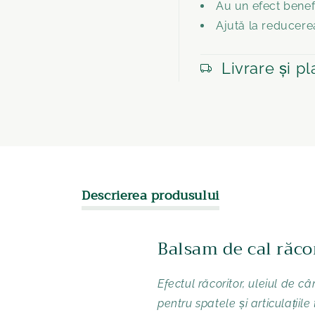
Au un efect benef
verringern
erhö
Ajută la reducerea
Livrare și pl
Descrierea produsului
Balsam de cal răc
Efectul răcoritor, uleiul de 
pentru spatele și articulațiile