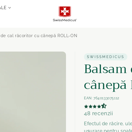
ALE
de cal răcoritor cu cânepă ROLL-ON
SWISSMEDICUS
Balsam d
cânepă
EAN:
7640133075112
48 recenzii
Efectul de răcire, u
ușurare pentru spatel