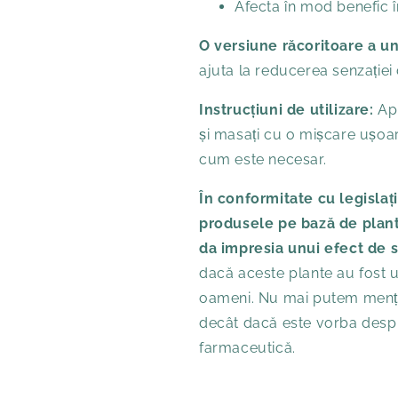
Afecta în mod benefic 
O versiune răcoritoare a 
ajuta la reducerea senzației 
Instrucțiuni de utilizare:
Ap
și masați cu o mișcare ușoar
cum este necesar.
În conformitate cu legislaț
produsele pe bază de plante
da impresia unui efect de s
dacă aceste plante au fost ut
oameni. Nu mai putem mențion
decât dacă este vorba desp
farmaceutică.