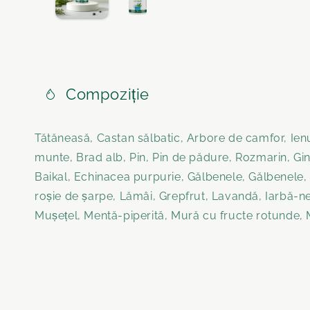
Compoziție
Tătăneasă, Castan sălbatic, Arbore de camfor, Ie
munte, Brad alb, Pin, Pin de pădure, Rozmarin, Gi
Baikal, Echinacea purpurie, Gălbenele, Gălbenele
roșie de șarpe, Lămâi, Grepfrut, Lavandă, Iarbă-
Mușețel, Mentă-piperită, Mură cu fructe rotunde, 