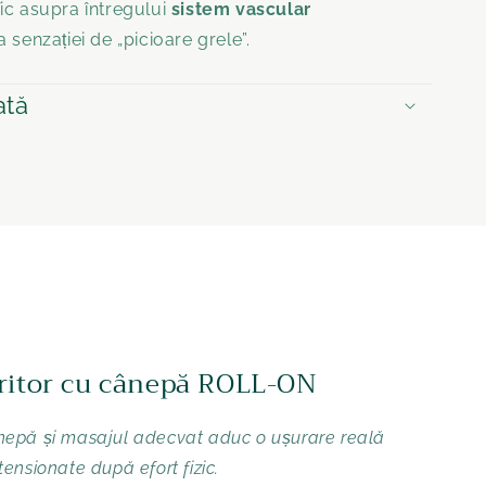
ic asupra întregului
sistem vascular
hen
 senzației de „picioare grele”.
ată
oritor cu cânepă ROLL-ON
cânepă și masajul adecvat aduc o ușurare reală
 tensionate după efort fizic.