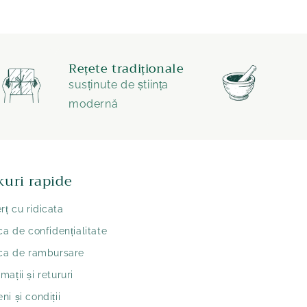
Rețete tradiționale
susținute de știința
modernă
kuri rapide
ț cu ridicata
ica de confidențialitate
ica de rambursare
mații și retururi
ni și condiții