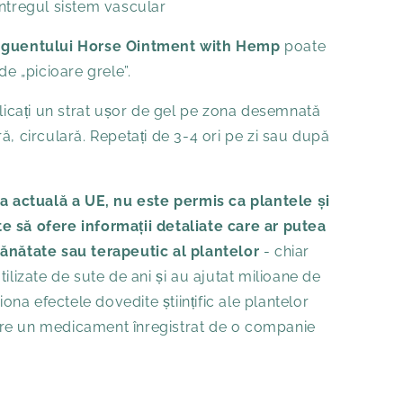
întregul sistem vascular
unguentului Horse Ointment with Hemp
poate
de „picioare grele”.
licați un strat ușor de gel pe zona desemnată
ă, circulară. Repetați de 3-4 ori pe zi sau după
ia actuală a UE, nu este permis ca plantele și
 să ofere informații detaliate care ar putea
ănătate sau terapeutic al plantelor
- chiar
ilizate de sute de ani și au ajutat milioane de
a efectele dovedite științific ale plantelor
re un medicament înregistrat de o companie