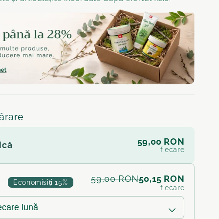
ărare
59,00 RON
ică
fiecare
50,15 RON
59,00 RON
Economisiți 15%
fiecare