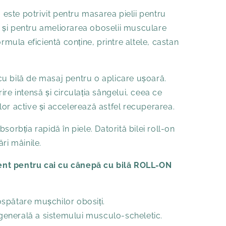
ste potrivit pentru masarea pielii pentru
te și pentru ameliorarea oboselii musculare
ormula eficientă conține, printre altele, castan
u bilă de masaj pentru o aplicare ușoară.
re intensă și circulația sângelui, ceea ce
or active și accelerează astfel recuperarea.
sorbția rapidă în piele. Datorită bilei roll-on
ri mâinile.
nt pentru cai cu cânepă cu bilă ROLL-ON
spătare mușchilor obosiți.
enerală a sistemului musculo-scheletic.