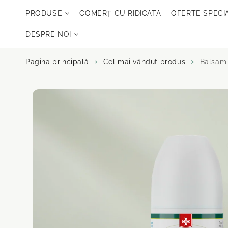
Sari la
PRODUSE
COMERȚ CU RIDICATA
OFERTE SPECI
conținut
DESPRE NOI
Pagina principală
Cel mai vândut produs
Balsam 
Salt la
informații
despre produs