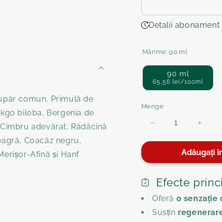
Detalii abonament
Mărime:
90 ml
90 ml
65,56 lei/100ml
nupăr comun, Primulă de
Menge
nkgo biloba, Bergenia de
, Cimbru adevărat, Rădăcină
Menge
Meng
für
für
neagră, Coacăz negru,
Balsam
Bals
Adăugați î
Merișor-Afină și Hanf
de
de
cal
cal
răcoritor
răcori
Efecte princ
cu
cu
Oferă
o senzație 
cânepă
câne
ROLL-
ROLL
Susțin
regenerar
ON
ON