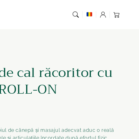
Coș de
Înregistrare
cumpărături
e cal răcoritor cu
 ROLL-ON
leiul de cânepă și masajul adecvat aduc o reală
e și articulațiile încordate după efortul fizic.