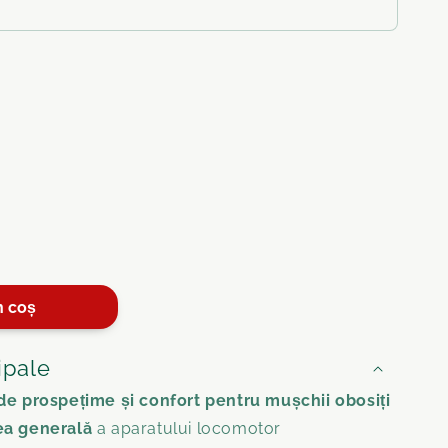
e
am
n coș
tor
ipale
de prospețime și confort pentru mușchii obosiți
pă
-
ea generală
a aparatului locomotor