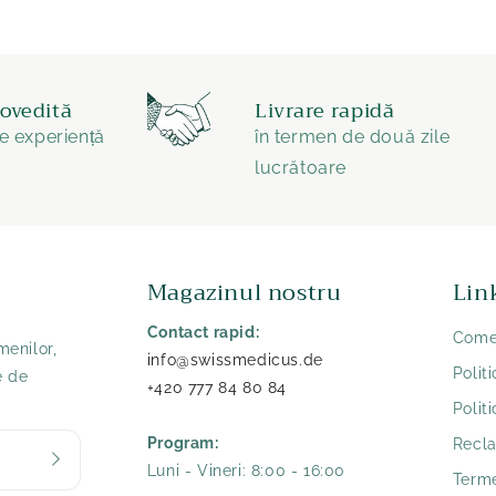
dovedită
Livrare rapidă
e experiență
în termen de două zile
lucrătoare
Magazinul nostru
Lin
Contact rapid:
Comer
menilor,
info@swissmedicus.de
Polit
e de
+420 777 84 80 84
Polit
Program:
Recla
Luni - Vineri: 8:00 - 16:00
Terme