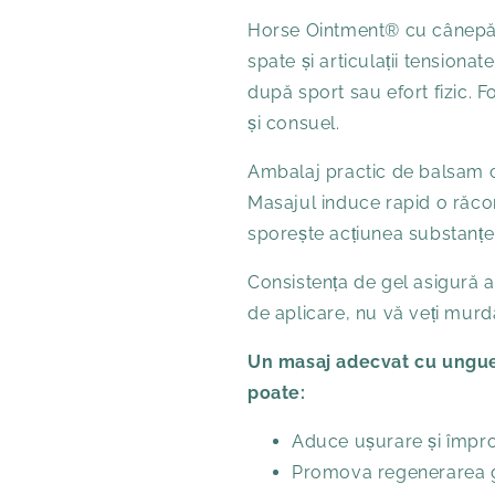
Horse Ointment® cu cânepă e
spate și articulații tensiona
după sport sau efort fizic. F
și consuel.
Ambalaj practic de balsam c
Masajul induce rapid o răcori
sporește acțiunea substanțel
Consistența de gel asigură ab
de aplicare, nu vă veți murdă
Un masaj adecvat cu ungue
poate:
Aduce ușurare și împro
Promova regenerarea g