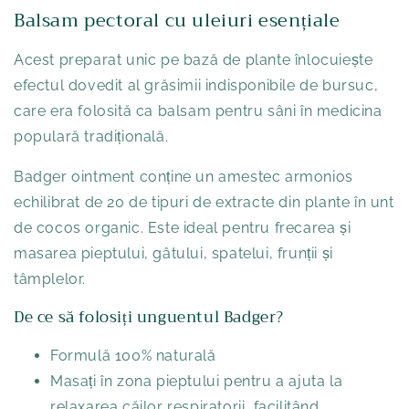
Balsam pectoral cu uleiuri esențiale
Acest preparat unic pe bază de plante înlocuiește
efectul dovedit al grăsimii indisponibile de bursuc,
care era folosită ca balsam pentru sâni în medicina
populară tradițională.
Badger ointment conține un amestec armonios
echilibrat de 20 de tipuri de extracte din plante în unt
de cocos organic. Este ideal pentru frecarea și
masarea pieptului, gâtului, spatelui, frunții și
tâmplelor.
De ce să folosiți unguentul Badger?
Formulă 100% naturală
Masați în zona pieptului pentru a ajuta la
relaxarea căilor respiratorii, facilitând