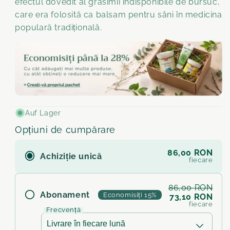
efectul dovedit al grăsimii indisponibile de bursuc,
care era folosită ca balsam pentru sâni în medicina
populară tradițională.
Auf Lager
Opțiuni de cumpărare
86,00 RON
Achiziție unică
fiecare
86,00 RON
Abonament
Economisiți 15%
73,10 RON
fiecare
Frecvență