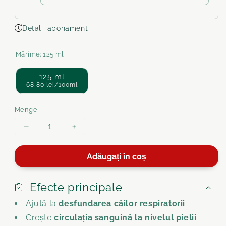
Detalii abonament
Mărime:
125 ml
125 ml
68,80 lei/100ml
Menge
Menge
Menge
für
für
Balsam
Balsam
Adăugați în coș
pectoral
pectoral
cu
cu
uleiuri
uleiuri
Efecte principale
esențiale
esențiale
Ajută la
desfundarea căilor respiratorii
verringern
erhöhen
Crește
circulația sanguină la nivelul pielii