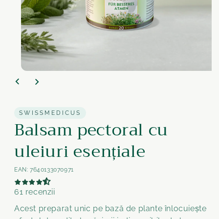
Medien
1
im
Modal
öffnen
SWISSMEDICUS
Balsam pectoral cu
uleiuri esențiale
EAN:
7640133070971
61 recenzii
Acest preparat unic pe bază de plante înlocuiește