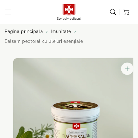
Sari la
Coș de
conținut
cumpărătu
Pagina principală
Imunitate
Balsam pectoral cu uleiuri esențiale
Salt la
informații
despre produs