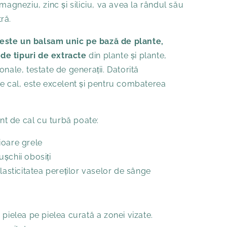
magneziu, zinc și siliciu, va avea la rândul său
ră.
este un balsam unic pe bază de plante,
5 de tipuri de extracte
din plante și plante,
nale, testate de generații. Datorită
e cal, este excelent și pentru combaterea
t de cal cu turbă poate:
ioare grele
șchii obosiți
lasticitatea pereților vaselor de sânge
 pielea pe pielea curată a zonei vizate.