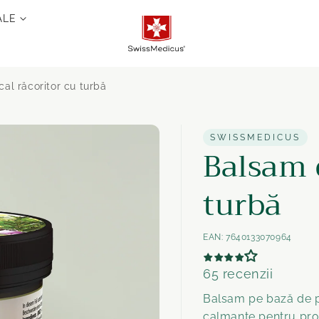
ALE
al răcoritor cu turbă
SWISSMEDICUS
Balsam d
turbă
EAN:
7640133070964
65 recenzii
Balsam pe bază de p
calmante pentru pr