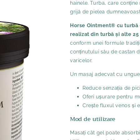
hainele. Turba, care conține 
grijă de pielea dumneavoast
Horse Ointment® cu turbă 
realizat din turbă și alte 2
conform unei formule tradițio
conținutului său de castan d
varicelor.
Un masaj adecvat cu unguen
Reduce senzația de pic
Oferi ușurare pentru mu
Crește fluxul venos și e
Mod de utilizare
Masați cât gel poate absorbi