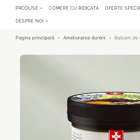
Sari la
PRODUSE
COMERȚ CU RIDICATA
OFERTE SPECI
conținut
DESPRE NOI
Pagina principală
Ameliorarea durerii
Balsam de c
Salt la
informații
despre produs