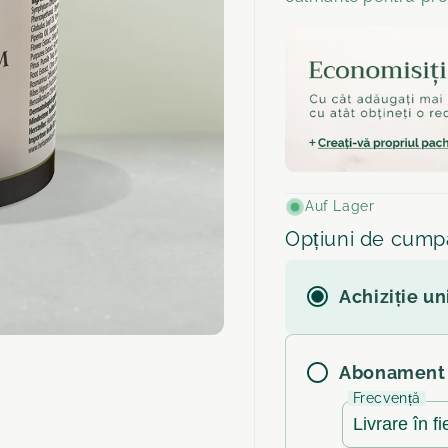
Auf Lager
Opțiuni de cump
Achiziție un
Abonament
Frecvență