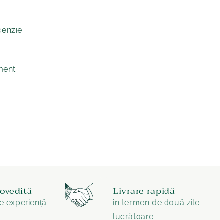
cenzie
ement
dovedită
Livrare rapidă
e experiență
în termen de două zile
lucrătoare