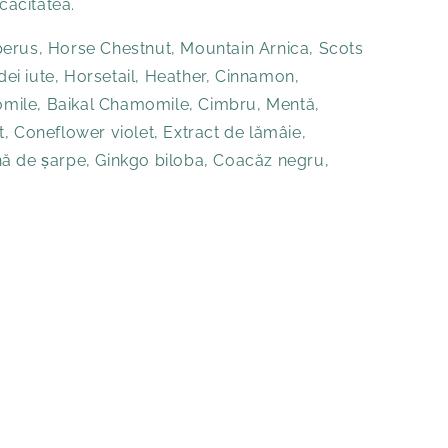
icacitatea.
erus, Horse Chestnut, Mountain Arnica, Scots
rdei iute, Horsetail, Heather, Cinnamon,
mile, Baikal Chamomile, Cimbru, Mentă,
, Coneflower violet, Extract de lămâie,
ă de șarpe, Ginkgo biloba, Coacăz negru,