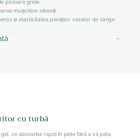
e picioare grele
xarea mușchilor obosiți
enos și elasticitatea pereților vaselor de sânge
ată
ritor cu turbă
 gel, se absoarbe rapid în piele fără a vă păta