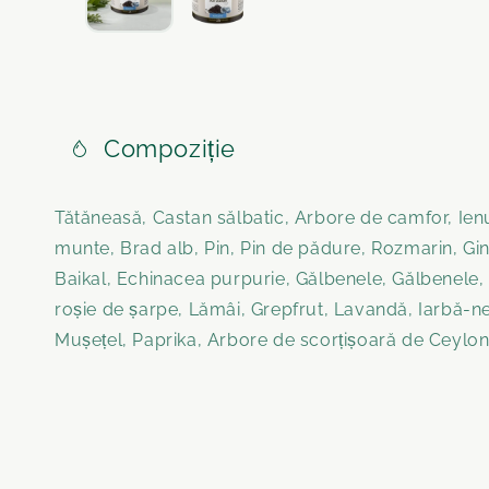
Compoziție
Tătăneasă, Castan sălbatic, Arbore de camfor, Ie
munte, Brad alb, Pin, Pin de pădure, Rozmarin, Gi
Baikal, Echinacea purpurie, Gălbenele, Gălbenele
roșie de șarpe, Lămâi, Grepfrut, Lavandă, Iarbă-
Mușețel, Paprika, Arbore de scorțișoară de Ceylon