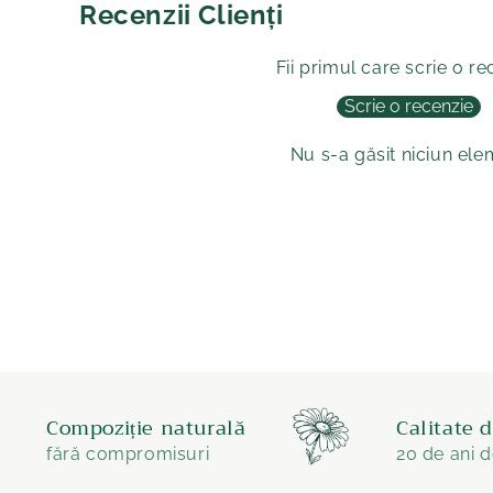
Recenzii Clienți
Fii primul care scrie o re
Scrie o recenzie
Nu s-a găsit niciun el
Compoziție naturală
Calitate 
fără compromisuri
20 de ani d