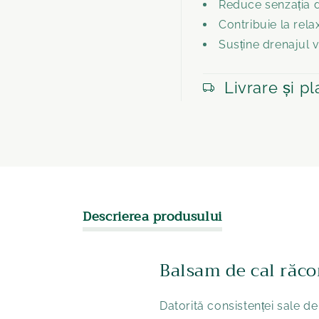
Reduce senzația d
Contribuie la rela
Susține drenajul v
Livrare și pl
Descrierea produsului
Balsam de cal răco
Datorită consistenței sale de