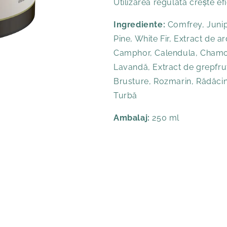
Utilizarea regulată crește ef
Ingrediente:
Comfrey, Junip
Pine, White Fir, Extract de a
Camphor, Calendula, Chamo
Lavandă, Extract de grepfrut
Brusture, Rozmarin, Rădăcin
Turbă
Ambalaj:
250 ml