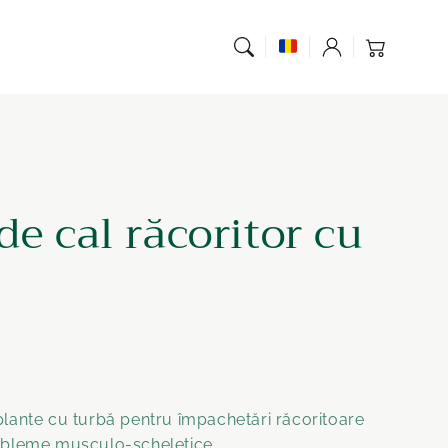
Coș de
Înregistrare
cumpărături
e cal răcoritor cu
lante cu turbă pentru împachetări răcoritoare
obleme musculo-scheletice.