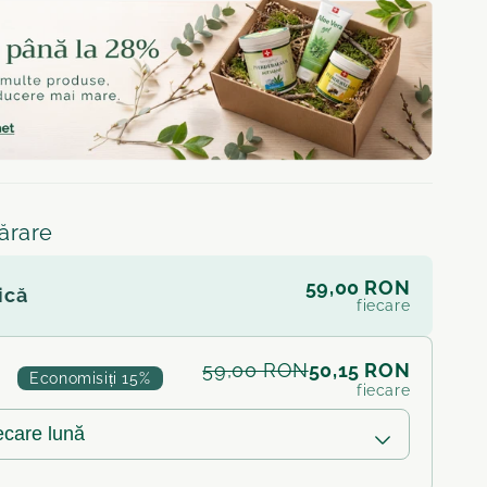
ărare
59,00 RON
ică
fiecare
50,15 RON
59,00 RON
Economisiți 15%
fiecare