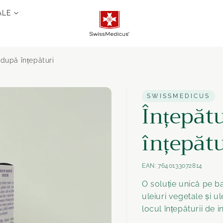
ALE
 după înțepături
SWISSMEDICUS
Înțepăt
înțepătu
EAN:
7640133072814
O soluție unică pe b
uleiuri vegetale și ul
locul înțepăturii de i