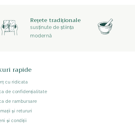
Rețete tradiționale
susținute de știința
modernă
kuri rapide
ț cu ridicata
ica de confidențialitate
ica de rambursare
mații și retururi
ni și condiții