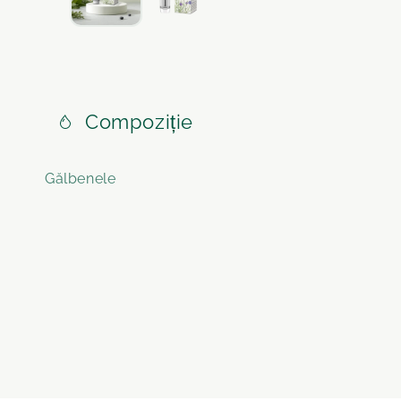
Compoziție
Gălbenele