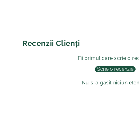
Recenzii Clienți
Fii primul care scrie o re
Scrie o recenzie
Nu s-a găsit niciun el