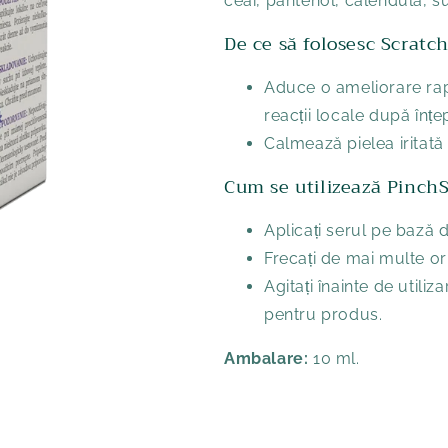
ceai, pantenol, calendula, s
De ce să folosesc Scratc
Aduce o ameliorare rapi
reacții locale după înțe
Calmează pielea iritată l
Cum se utilizează Pinch
Aplicați serul pe bază d
Frecați de mai multe ori 
Agitați înainte de utili
pentru produs.
Ambalare:
10 ml.