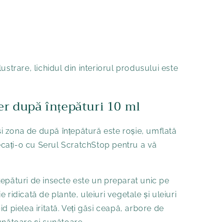
ustrare, lichidul din interiorul produsului este
Ser după înțepături 10 ml
 și zona de după înțepătură este roșie, umflată
cați-o cu Serul ScratchStop pentru a vă
epături de insecte este un preparat unic pe
 ridicată de plante, uleiuri vegetale și uleiuri
d pielea iritată. Veți găsi ceapă, arbore de