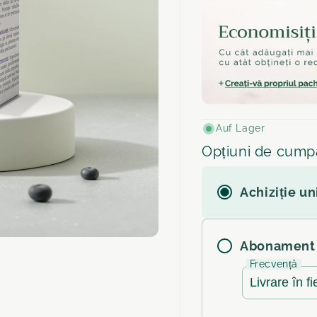
Auf Lager
Opțiuni de cump
Achiziție un
Abonament
Frecvență