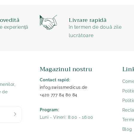
dovedită
Livrare rapidă
e experiență
în termen de două zile
lucrătoare
Magazinul nostru
Lin
Contact rapid:
Comer
menilor,
info@swissmedicus.de
Polit
e de
+420 777 84 80 84
Polit
Program:
Recla
Luni - Vineri: 8:00 - 16:00
Terme
Blog