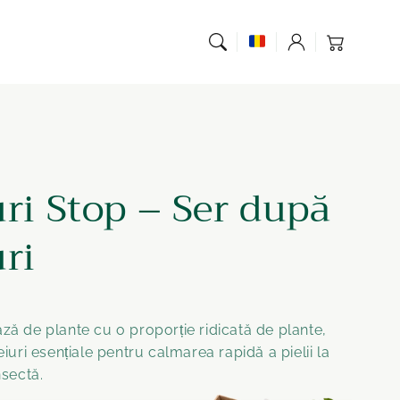
Coș de
Înregistrare
cumpărături
uri Stop – Ser după
ri
ază de plante cu o proporție ridicată de plante,
eiuri esențiale pentru calmarea rapidă a pielii la
nsectă.