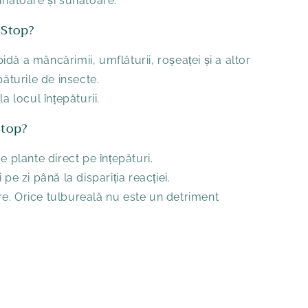
unătoare și sunătoare.
hStop?
dă a mâncărimii, umflăturii, roșeaței și a altor
păturile de insecte.
a locul înțepăturii.
Stop?
e plante direct pe înțepături.
pe zi până la dispariția reacției.
zare. Orice tulbureală nu este un detriment