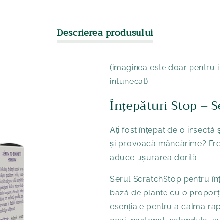
Descrierea produsului
(imaginea este doar pentru il
întunecat)
Înțepături Stop – 
Ați fost înțepat de o insectă
și provoacă mâncărime? Fre
aduce ușurarea dorită.
Serul ScratchStop pentru înț
bază de plante cu o proporție
esențiale pentru a calma rapi