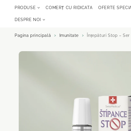
Sari la
PRODUSE
COMERȚ CU RIDICATA
OFERTE SPECI
conținut
DESPRE NOI
Pagina principală
Imunitate
Înțepături Stop – Ser
Salt la
informații
despre produs