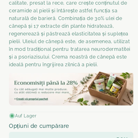
calitate, presat la rece, care crește conținutul de
ceramide al pielii și întărește astfel funcția sa
naturală de barieră. Combinația de 30% ulei de
cânepă și 17 extracte din plante hidratează,
regenerează și păstrează elasticitatea și suplețea
pielii. Uleiul de cânepă este, de asemenea, utilizat
în mod tradițional pentru tratarea neurodermatitei
și a psoriazisului. Crema noastră de cânepă este
ideală pentru îngrijirea zilnică a pielii.
Auf Lager
Opțiuni de cumpărare