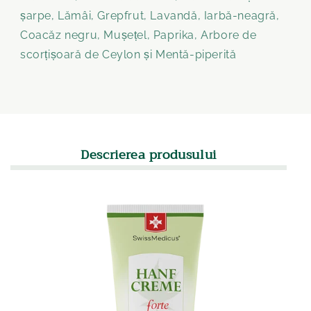
șarpe, Lămâi, Grepfrut, Lavandă, Iarbă-neagră,
Coacăz negru, Mușețel, Paprika, Arbore de
scorțișoară de Ceylon și Mentă-piperită
Descrierea produsului