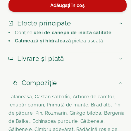
Cremă
Cremă
Adăugați în coș
de
de
cânepă
cânepă
Forte
Forte
Efecte principale
verringern
erhöhen
Conține
ulei de cânepă de înaltă calitate
Calmează și hidratează
pielea uscată
Livrare și plată
Compoziție
Tătăneasă, Castan sălbatic, Arbore de camfor,
Ienupăr comun, Primulă de munte, Brad alb, Pin
de pădure, Pin, Rozmarin, Ginkgo biloba, Bergenia
de Baikal, Echinacea purpurie, Gălbenele,
Gălbenele, Cimbru adevărat, Rădăcină roșie de