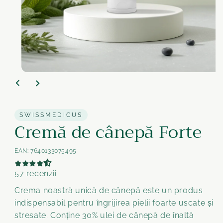
Medien
1
im
Modal
öffnen
SWISSMEDICUS
Cremă de cânepă Forte
EAN:
7640133075495
57 recenzii
Crema noastră unică de cânepă este un produs
indispensabil pentru îngrijirea pielii foarte uscate și
stresate. Conține 30% ulei de cânepă de înaltă