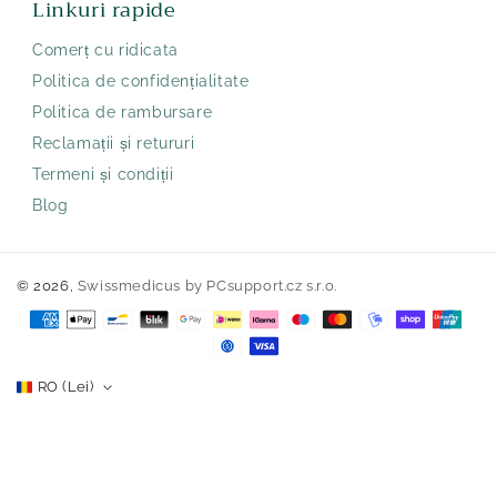
Linkuri rapide
Comerț cu ridicata
Politica de confidențialitate
Politica de rambursare
Reclamații și retururi
Termeni și condiții
Blog
© 2026,
Swissmedicus
by PCsupport.cz s.r.o.
Metode
de
plată
RO (Lei)