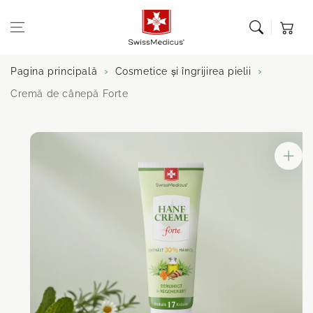
Sari la
Coș de
conținut
cumpărătu
Pagina principală
Cosmetice și îngrijirea pielii
Cremă de cânepă Forte
Salt la
informații
despre produs