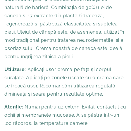
naturală de barieră. Combinația de 30% ulei de
cânepă și 17 extracte din plante hidratează,
regenerează și păstrează elasticitatea și suplețea
pielii. Uleiul de cânepă este, de asemenea, utilizat în
mod tradițional pentru tratarea neurodermatitei și a
psoriazisului. Crema noastră de cânepă este ideală
pentru îngrijirea zilnică a pielii.
Utilizare:
Aplicați ușor crema pe fața și corpul
curățate. Aplicați pe zonele uscate cu o cremă care
se freacă ușor. Recomandăm utilizarea regulată
dimineața și seara pentru rezultate optime.
Atenție:
Numai pentru uz extern. Evitați contactul cu
ochii și membranele mucoase. A se păstra într-un
loc răcoros, la temperatura camerei.