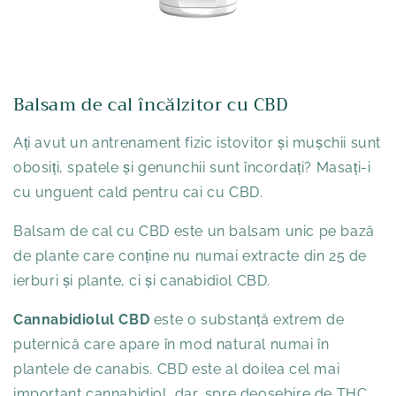
Balsam de cal încălzitor cu CBD
Ați avut un antrenament fizic istovitor și mușchii sunt
obosiți, spatele și genunchii sunt încordați? Masați-i
cu unguent cald pentru cai cu CBD.
Balsam de cal cu CBD este un balsam unic pe bază
de plante care conține nu numai extracte din 25 de
ierburi și plante, ci și canabidiol CBD.
Cannabidiolul CBD
este o substanță extrem de
puternică care apare în mod natural numai în
plantele de canabis. CBD este al doilea cel mai
important cannabidiol, dar, spre deosebire de THC,