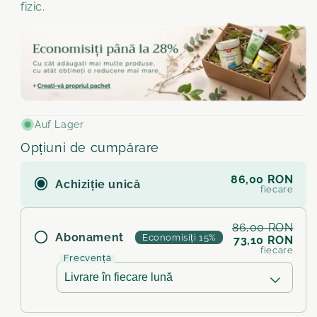
fizic.
Auf Lager
Opțiuni de cumpărare
86,00 RON
Achiziție unică
fiecare
86,00 RON
Abonament
Economisiți 15%
73,10 RON
fiecare
Frecvență