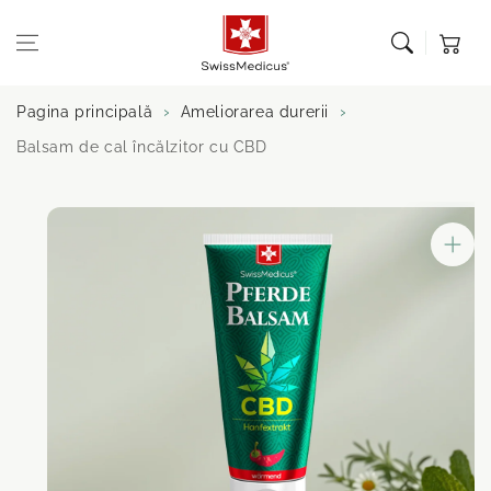
Sari la
Coș de
conținut
cumpărătu
Pagina principală
Ameliorarea durerii
Balsam de cal încălzitor cu CBD
Salt la
informații
despre produs