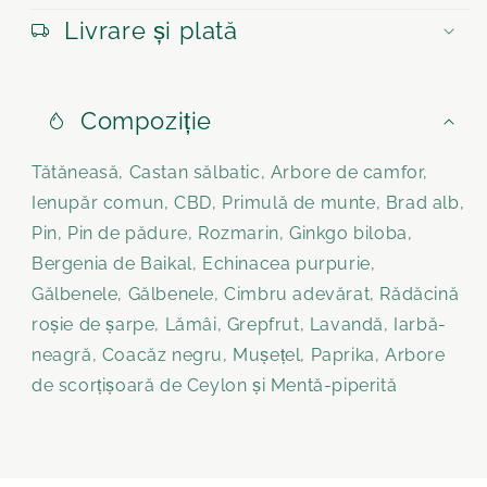
Livrare și plată
Compoziție
Tătăneasă, Castan sălbatic, Arbore de camfor,
Ienupăr comun, CBD, Primulă de munte, Brad alb,
Pin, Pin de pădure, Rozmarin, Ginkgo biloba,
Bergenia de Baikal, Echinacea purpurie,
Gălbenele, Gălbenele, Cimbru adevărat, Rădăcină
roșie de șarpe, Lămâi, Grepfrut, Lavandă, Iarbă-
neagră, Coacăz negru, Mușețel, Paprika, Arbore
de scorțișoară de Ceylon și Mentă-piperită