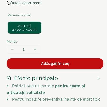
Detalii abonament
Mărime:
200 ml
200 ml
43,00 lei/100ml
Menge
Menge
Menge
für
für
Balsam
Balsam
Adăugați în coș
de
de
cal
cal
încălzitor
încălzitor
Efecte principale
cu
cu
Potrivit pentru masaje
pentru spate și
CBD
CBD
verringern
erhöhen
articulații solicitate
Pentru încălzire preventivă înainte de efort fizic