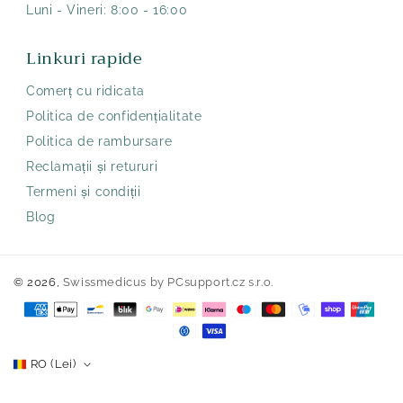
Luni - Vineri: 8:00 - 16:00
Linkuri rapide
Comerț cu ridicata
Politica de confidențialitate
Politica de rambursare
Reclamații și retururi
Termeni și condiții
Blog
© 2026,
Swissmedicus
by PCsupport.cz s.r.o.
Metode
de
plată
RO (Lei)