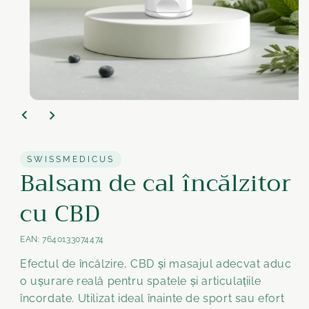
Medien
1
im
Modal
öffnen
SWISSMEDICUS
Balsam de cal încălzitor
cu CBD
EAN:
7640133074474
Efectul de încălzire, CBD și masajul adecvat aduc
o ușurare reală pentru spatele și articulațiile
încordate. Utilizat ideal înainte de sport sau efort