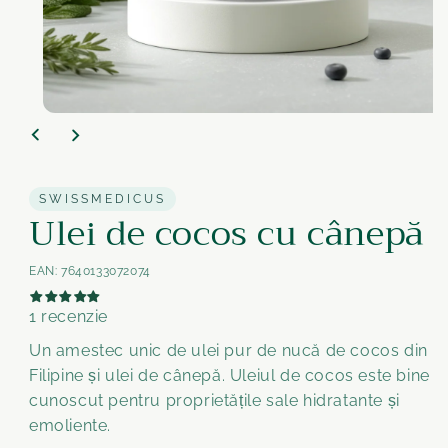
Medien
1
im
Modal
öffnen
SWISSMEDICUS
Ulei de cocos cu cânepă
EAN:
7640133072074
1 recenzie
Un amestec unic de ulei pur de nucă de cocos din
Filipine și ulei de cânepă. Uleiul de cocos este bine
cunoscut pentru proprietățile sale hidratante și
emoliente.