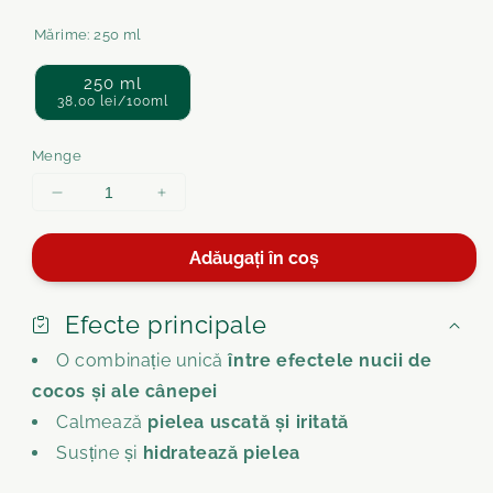
Mărime:
250 ml
250 ml
38,00 lei/100ml
Menge
Menge
Menge
für
für
Ulei
Ulei
Adăugați în coș
de
de
cocos
cocos
cu
cu
Efecte principale
cânepă
cânepă
O combinație unică
între efectele nucii de
verringern
erhöhen
cocos și ale cânepei
Calmează
pielea uscată și iritată
Susține
și
hidratează pielea