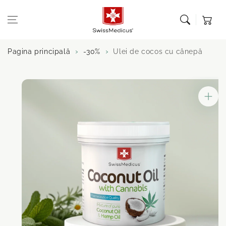
Sari la
Coș de
conținut
cumpărătu
Pagina principală
-30%
Ulei de cocos cu cânepă
Salt la
informații
despre produs