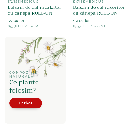
Furnizor:
Furnizor:
SWISSMEDICUS
SWISSMEDICUS
Balsam de cal încălzitor
Balsam de cal răcoritor
cu cânepă ROLL-ON
cu cânepă ROLL-ON
Normaler
59,00 lei
Normaler
59,00 lei
STÜCK
PE
STÜCK
PE
Preis
65,56 LEI
/
100 ML
Preis
65,56 LEI
/
100 ML
COMPOZIȚIE
NATURALĂ
Ce plante
folosim?
Herbar