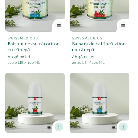
e
:
Furnizor:
Furnizor:
SWISSMEDICUS
SWISSMEDICUS
Balsam de cal răcoritor
Balsam de cal încălzitor
cu cânepă
cu cânepă
Normaler
Ab 48,00 lei
Normaler
Ab 48,00 lei
STÜCK
PE
STÜCK
PE
Preis
20,40 LEI
/
100 ML
Preis
20,40 LEI
/
100 ML