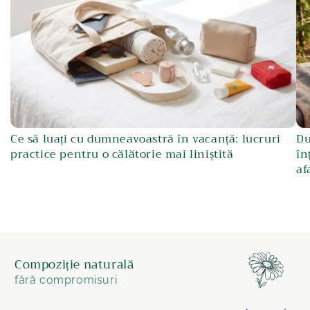
Ce să luați cu dumneavoastră în vacanță: lucruri
Du
practice pentru o călătorie mai liniștită
în
af
Compoziție naturală
fără compromisuri